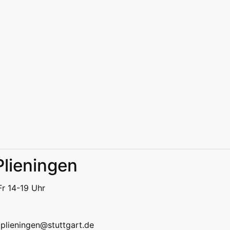
Plieningen
eizeit
Kitas | Schulen
Alle
Fr 14-19 Uhr
eizeit
Kitas | Schulen
Alle
k.plieningen@stuttgart.de