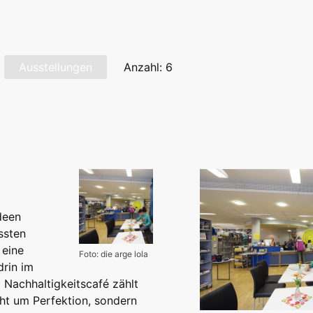
Ausstellungen
Anzahl: 6
deen
ssten
 eine
Foto: die arge lola
drin im
m Nachhaltigkeitscafé zählt
cht um Perfektion, sondern