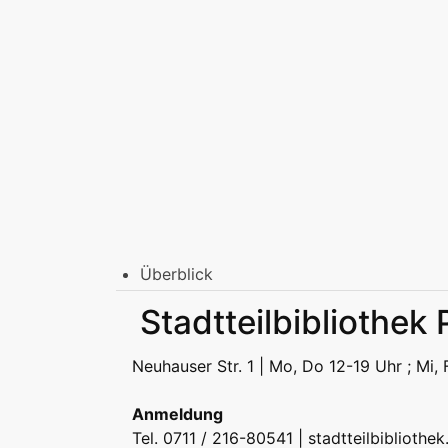
Überblick
Stadtbibliothek am Mailänder Platz
Stadtteilbibliothek 
Erwachsene
Jugend | Freizeit
Kinder | Fr
Stadtteilbibliotheken
Neuhauser Str. 1 | Mo, Do 12-19 Uhr ; Mi, 
Erwachsene
Jugend | Freizeit
Kinder | Fr
Podcast
Anmeldung
Tel. 0711 / 216-80541 |
stadtteilbibliothe