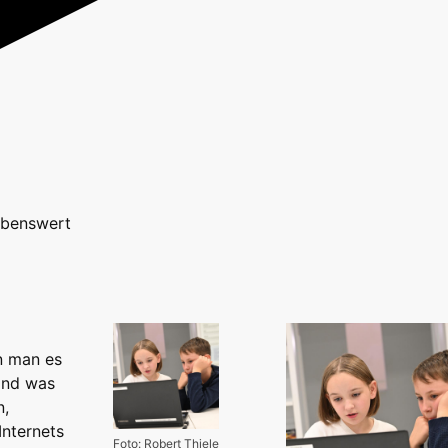
benswert
n man es
Und was
n,
Internets
Foto: Robert Thiele