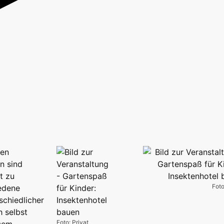
uen
en sind
t zu
Foto
iedene
schiedlicher
h selbst
Foto: Privat
esem