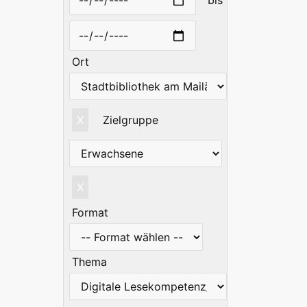
bis
Ort
X
Zielgruppe
X
Format
Thema