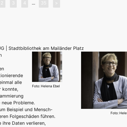
2
3
4
...
35
>
UG | Stadtbibliothek am Mailänder Platz
n
en
tionierende
einmal alle
Foto: Helena Ebel
 konnte,
grammierung
e neue Probleme.
zum Beispiel und Mensch-
Foto: Hele
eren Folgeschäden führen.
 ihre Daten verlieren,