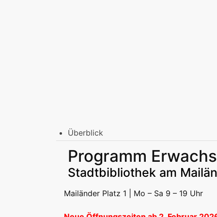
Überblick
Stadtbibliothek am Mailänder Platz
Programm Erwach
Erwachsene
Jugend | Freizeit
Kinder | Fr
Stadtteilbibliotheken
Stadtbibliothek am Mailän
Erwachsene
Jugend | Freizeit
Kinder | Fr
Podcast
Mailänder Platz 1 | Mo – Sa 9 – 19 Uhr
Neue Öffnungszeiten ab 2. Februar 202