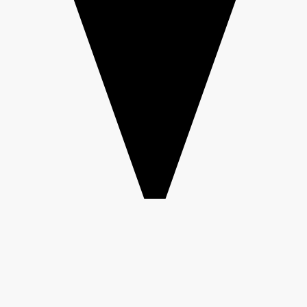
Büchermenschen
zu Gast Elisabeth
Kabatek
Gespräch im
Foto: Volker