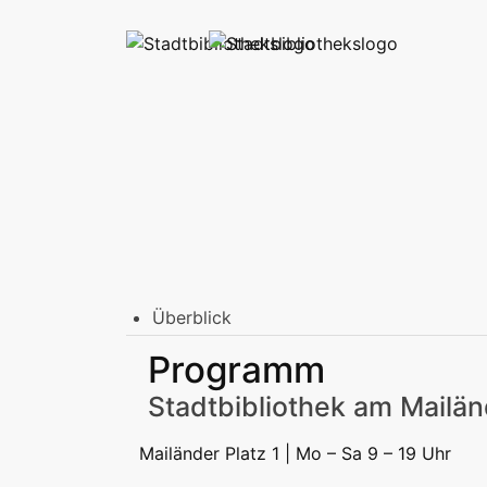
Überblick
Stadtbibliothek am Mailänder Platz
Programm
Erwachsene
Jugend | Freizeit
Kinder | Fr
Stadtteilbibliotheken
Stadtbibliothek am Mailän
Erwachsene
Jugend | Freizeit
Kinder | Fr
Podcast
Mailänder Platz 1 | Mo – Sa 9 – 19 Uhr