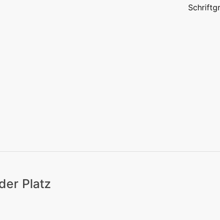
Schrift
eizeit
Kitas | Schulen
Alle
der Platz
eizeit
Kitas | Schulen
Alle