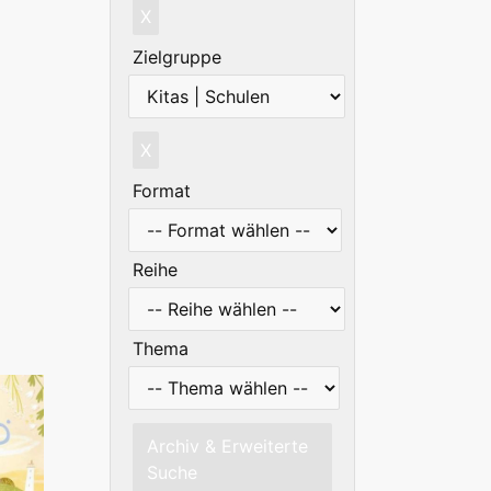
X
Zielgruppe
X
Format
Reihe
Thema
Archiv & Erweiterte
Suche