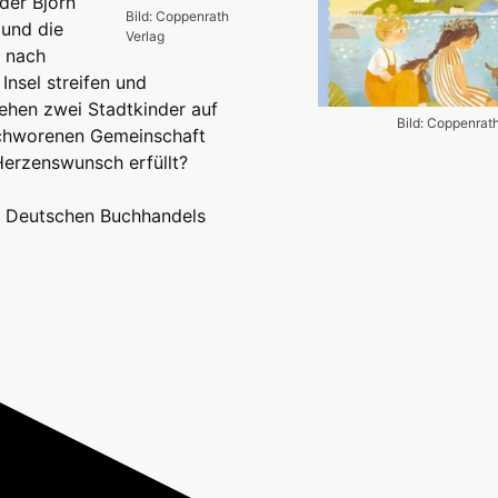
uder Björn
Bild: Coppenrath
 und die
Verlag
e nach
Insel streifen und
ehen zwei Stadtkinder auf
Bild: Coppenrat
rschworenen Gemeinschaft
Herzenswunsch erfüllt?
s Deutschen Buchhandels