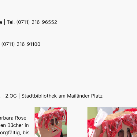
e
| Tel. (0711) 216-96552
. (0711) 216-91100
t | 2.OG | Stadtbibliothek am Mailänder Platz
arbara Rose
hen Bücher in
rgfältig, bis