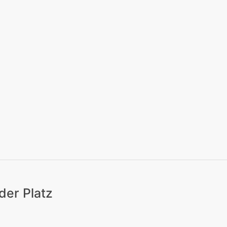
eizeit
Kitas | Schulen
Alle
der Platz
eizeit
Kitas | Schulen
Alle