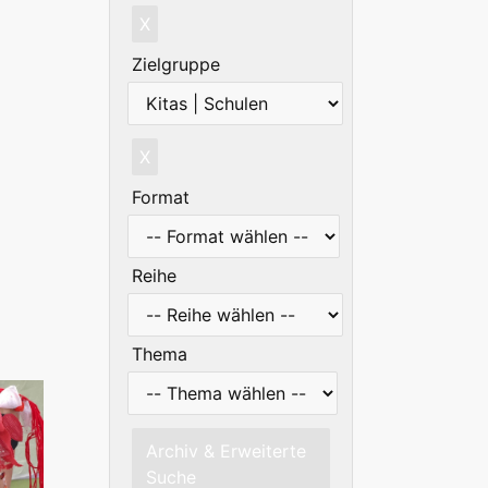
X
Zielgruppe
X
Format
Reihe
Thema
Archiv & Erweiterte
Suche