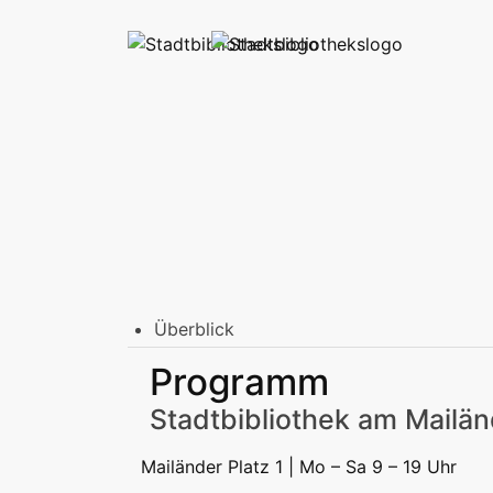
Überblick
Stadtbibliothek am Mailänder Platz
Programm
Erwachsene
Jugend | Freizeit
Kinder | Fr
Stadtteilbibliotheken
Stadtbibliothek am Mailän
Erwachsene
Jugend | Freizeit
Kinder | Fr
Podcast
Mailänder Platz 1 | Mo – Sa 9 – 19 Uhr