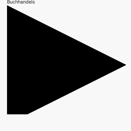
Buchhandels
Lesung
und
Gespräch
in der Reihe
Kinder- und