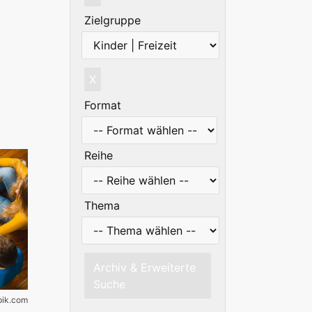
Zielgruppe
X
Format
Reihe
Thema
Archiv & Erweiterte
Suche
epik.com