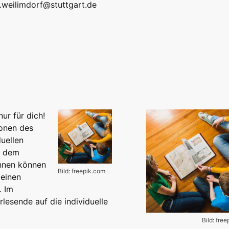
k.weilimdorf@stuttgart.de
ur für dich!
onen des
duellen
t dem
innen können
Bild: freepik.com
leinen
. Im
lesende auf die individuelle
Bild: fre