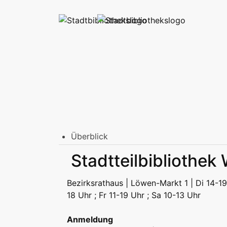
Überblick
Stadtbibliothek am Mailänder Platz
Stadtteilbibliothek
Erwachsene
Jugend | Freizeit
Kinder | Fr
Stadtteilbibliotheken
Bezirksrathaus | Löwen-Markt 1 | Di 14-19
Erwachsene
Jugend | Freizeit
Kinder | Fr
18 Uhr ; Fr 11-19 Uhr ; Sa 10-13 Uhr
Podcast
Anmeldung