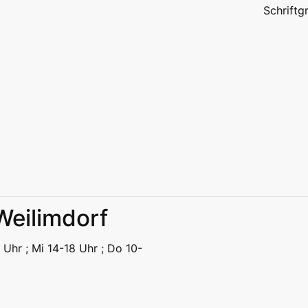
Schrift
 Weilimdorf
eizeit
Kitas | Schulen
Alle
 Uhr ; Mi 14-18 Uhr ; Do 10-
eizeit
Kitas | Schulen
Alle