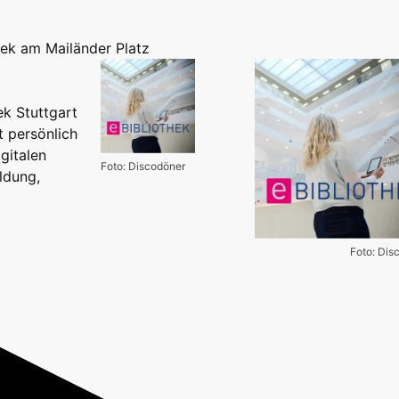
thek am Mailänder Platz
ek Stuttgart
t persönlich
gitalen
Foto: Discodöner
ldung,
Foto: Dis