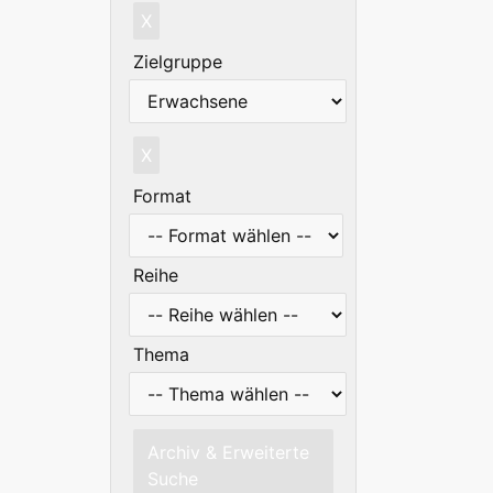
X
Zielgruppe
X
Format
Reihe
Thema
Archiv & Erweiterte
Suche