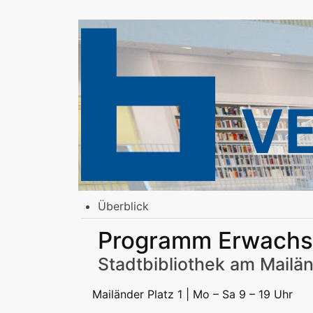
Überblick
Stadtbibliothek am Mailänder Platz
Programm Erwach
Erwachsene
Jugend | Freizeit
Kinder | Fr
Stadtteilbibliotheken
Stadtbibliothek am Mailän
Erwachsene
Jugend | Freizeit
Kinder | Fr
Podcast
Mailänder Platz 1 | Mo – Sa 9 – 19 Uhr