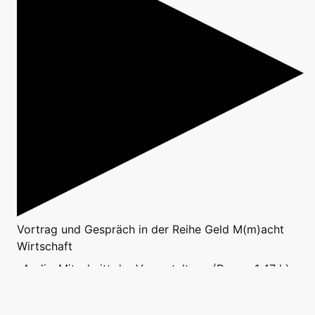
Vortrag
und
Gespräch
in der Reihe
Geld M(m)acht
Wirtschaft
Audio-Mitschnitt der Veranstaltung (Dauer: 1:47 h):
MP3 in neuem Fenster öffnen
|
Download MP3 (196
MB)