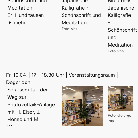
Schönschrift und
Meditation
Eri Hundhausen
mehr...
Foto: vhs
Foto: vhs
Fr, 10.04. | 17 - 18.30 Uhr | Veranstaltungsraum |
Degerloch
Solarscouts - der
Weg zur
Photovoltaik-Anlage
mit H. Elser, J.
Foto: die arge
Henne und M.
lola
Wagner
Foto: die arge lola
mehr...