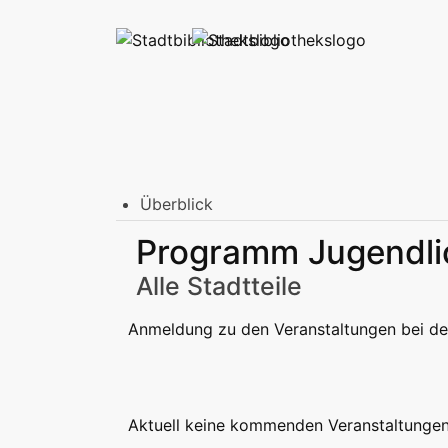
Überblick
Stadtbibliothek am Mailänder Platz
Programm Jugendli
Erwachsene
Jugend | Freizeit
Kinder | Fr
Stadtteilbibliotheken
Alle Stadtteile
Erwachsene
Jugend | Freizeit
Kinder | Fr
Podcast
Anmeldung zu den Veranstaltungen bei der
Aktuell keine kommenden Veranstaltungen