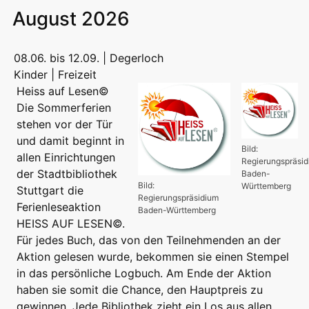
August 2026
08.06. bis 12.09. | Degerloch
Kinder | Freizeit
Heiss auf Lesen©
Die Sommerferien
stehen vor der Tür
und damit beginnt in
Bild:
allen Einrichtungen
Regierungspräsi
der Stadtbibliothek
Baden-
Bild:
Württemberg
Stuttgart die
Regierungspräsidium
Ferienleseaktion
Baden-Württemberg
HEISS AUF LESEN©.
Für jedes Buch, das von den Teilnehmenden an der
Aktion gelesen wurde, bekommen sie einen Stempel
in das persönliche Logbuch. Am Ende der Aktion
haben sie somit die Chance, den Hauptpreis zu
gewinnen. Jede Bibliothek zieht ein Los aus allen